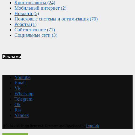
Криптовалюты
(24)
Мобильный интернет
(2)
Новости
(5)
Поисковые системы и оптимизация
(70)
Роботы
(1)
Сайтостроение
(71)
Социальные сети
(3)
Реклама
Youtube
Email
Vk
Whatsapp
Telegram
Ok
Rss
Yandex
@2024 - All Right Reserved. Designed and Developed by
LunaLab