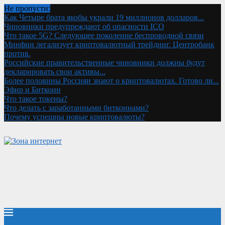
Не пропусти:
Как Четыре брата якобы украли 19 миллионов долларов...
Чиновники предупреждают об опасности ICO
Что такое 5G? Следующее поколение беспроводной связи
Минфин легализует криптовалютный трейдинг. Центробанк
против.
Российские правительственные чиновники должны будут
декларировать свои активы...
Более половины Россиян знают о криптовалютах. Готово ли...
Эфир и Биткоин
Что такое токены?
Что делать с заработанными биткоинами?
Почему успешны новые криптовалюты?