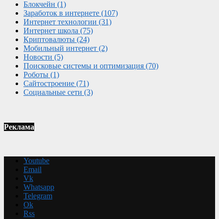
Блокчейн
(1)
Заработок в интернете
(107)
Интернет технологии
(31)
Интернет школа
(75)
Криптовалюты
(24)
Мобильный интернет
(2)
Новости
(5)
Поисковые системы и оптимизация
(70)
Роботы
(1)
Сайтостроение
(71)
Социальные сети
(3)
Реклама
Youtube
Email
Vk
Whatsapp
Telegram
Ok
Rss