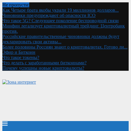
Не пропусти:
Как Четыре брата якобы украли 19 миллионов долларов...
Чиновники предупреждают об опасности ICO
Что такое 5G? Следующее поколение беспроводной связи
Минфин легализует криптовалютный трейдинг. Центробанк
против.
Российские правительственные чиновники должны будут
декларировать свои активы...
Более половины Россиян знают о криптовалютах. Готово ли...
Эфир и Биткоин
Что такое токены?
Что делать с заработанными биткоинами?
Почему успешны новые криптовалюты?