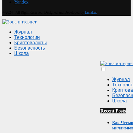
Yandex
@2024 - All Right Reserved. Designed and Developed by
LunaLab
Журнал
Технологии
Криптовалюты
Безопасность
Школа
Журнал
Технолог
Криптов
Безопасн
Школа
Recent Posts
Как Четыр
миллионов