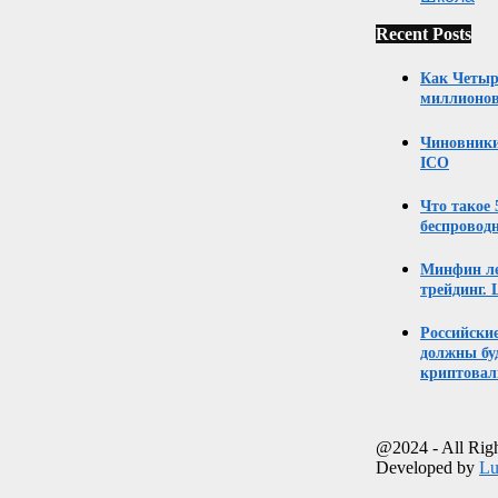
Recent Posts
Как Четыр
миллионов
Чиновники
ICO
Что такое
беспровод
Минфин ле
трейдинг. 
Российски
должны бу
криптовал
@2024 - All Rig
Developed by
Lu