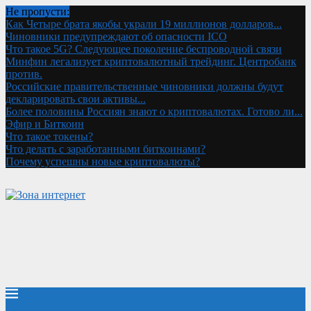
Не пропусти:
Как Четыре брата якобы украли 19 миллионов долларов...
Чиновники предупреждают об опасности ICO
Что такое 5G? Следующее поколение беспроводной связи
Минфин легализует криптовалютный трейдинг. Центробанк
против.
Российские правительственные чиновники должны будут
декларировать свои активы...
Более половины Россиян знают о криптовалютах. Готово ли...
Эфир и Биткоин
Что такое токены?
Что делать с заработанными биткоинами?
Почему успешны новые криптовалюты?