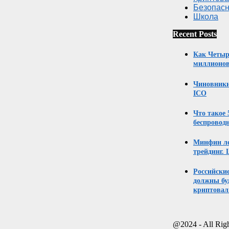
Безопасн
Школа
Recent Posts
Как Четыр
миллионов
Чиновники
ICO
Что такое
беспровод
Минфин ле
трейдинг. 
Российски
должны бу
криптовал
@2024 - All Rig