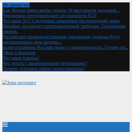
Не пропусти:
Как Четыре брата якобы украли 19 миллионов долларов...
Чиновники предупреждают об опасности ICO
Что такое 5G? Следующее поколение беспроводной связи
Минфин легализует криптовалютный трейдинг. Центробанк
против.
Российские правительственные чиновники должны будут
декларировать свои активы...
Более половины Россиян знают о криптовалютах. Готово ли...
Эфир и Биткоин
Что такое токены?
Что делать с заработанными биткоинами?
Почему успешны новые криптовалюты?