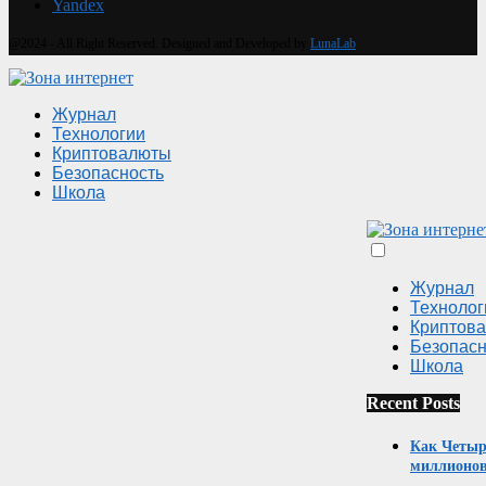
Yandex
@2024 - All Right Reserved. Designed and Developed by
LunaLab
Журнал
Технологии
Криптовалюты
Безопасность
Школа
Журнал
Технолог
Криптов
Безопасн
Школа
Recent Posts
Как Четыр
миллионов