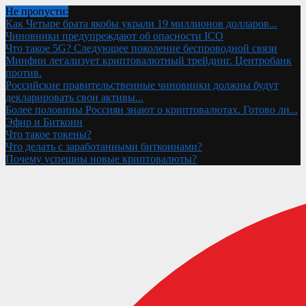
Не пропусти:
Как Четыре брата якобы украли 19 миллионов долларов...
Чиновники предупреждают об опасности ICO
Что такое 5G? Следующее поколение беспроводной связи
Минфин легализует криптовалютный трейдинг. Центробанк
против.
Российские правительственные чиновники должны будут
декларировать свои активы...
Более половины Россиян знают о криптовалютах. Готово ли...
Эфир и Биткоин
Что такое токены?
Что делать с заработанными биткоинами?
Почему успешны новые криптовалюты?