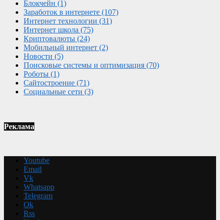
Блокчейн
(1)
Заработок в интернете
(107)
Интернет технологии
(31)
Интернет школа
(75)
Криптовалюты
(24)
Мобильный интернет
(2)
Новости
(5)
Поисковые системы и оптимизация
(70)
Роботы
(1)
Сайтостроение
(71)
Социальные сети
(3)
Реклама
Youtube
Email
Vk
Whatsapp
Telegram
Ok
Rss